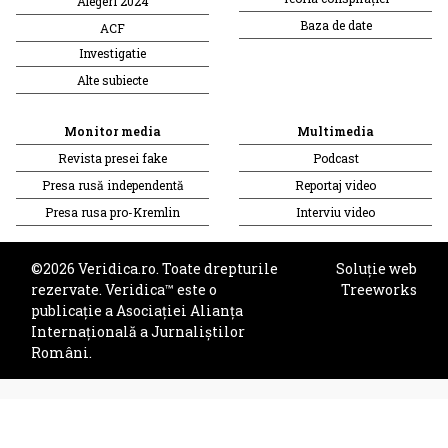
Alegeri 2024
Baza de date
ACF
Investigatie
Alte subiecte
Monitor media
Multimedia
Revista presei fake
Podcast
Presa rusă independentă
Reportaj video
Presa rusa pro-Kremlin
Interviu video
©2026 Veridica.ro. Toate drepturile
Soluție web
rezervate. Veridica™ este o
Treeworks
publicație a
Asociației Alianța
Internațională a Jurnaliștilor
Români
.