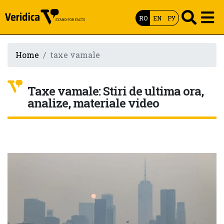
RO
EN
РУ
Home
taxe vamale
Taxe vamale: Stiri de ultima ora,
analize, materiale video