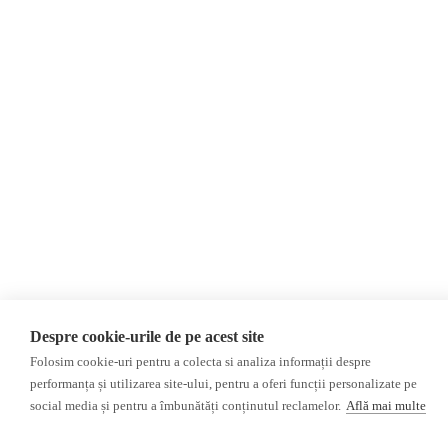
Despre Noi
Știri
Contact
România
Evenimente
Internațional
Newsletter
Invadarea Ucrainei
Donații
AIJR
Politica de confidențialitate
Opinii
Fact-Checking
Editorial
Fake News, Dezinformare &
Interviu
Propagandă
Alegeri 2024
Teoria conspirației
ACF
Baza de date
Investigatie
Despre cookie-urile de pe acest site
Alte subiecte
Folosim cookie-uri pentru a colecta si analiza informații despre
performanța și utilizarea site-ului, pentru a oferi funcții personalizate pe
Monitor media
Multimedia
social media și pentru a îmbunătăți conținutul reclamelor.
Află mai multe
Revista presei fake
Podcast
Presa rusă independentă
Reportaj video