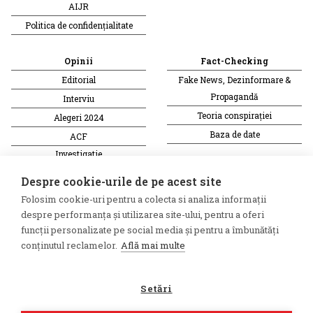
AIJR
Politica de confidențialitate
Opinii
Fact-Checking
Editorial
Fake News, Dezinformare &
Propagandă
Interviu
Teoria conspirației
Alegeri 2024
Baza de date
ACF
Investigatie
Alte subiecte
Despre cookie-urile de pe acest site
Folosim cookie-uri pentru a colecta si analiza informații
Monitor media
Multimedia
despre performanța și utilizarea site-ului, pentru a oferi
Revista presei fake
Podcast
funcții personalizate pe social media și pentru a îmbunătăți
conținutul reclamelor.
Află mai multe
Presa rusă independentă
Reportaj video
Presa rusa pro-Kremlin
Interviu video
Setări
©2026 Veridica.ro. Toate drepturile
Soluție web