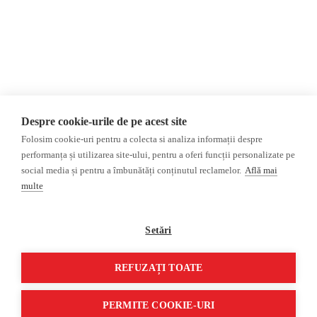
Opinii
Fact-Checking
Editorial
Fake News, Dezinformare &
Propagandă
Interviu
Teoria conspirației
Alegeri 2024
Baza de date
ACF
Investigatie
Despre cookie-urile de pe acest site
Alte subiecte
Folosim cookie-uri pentru a colecta si analiza informații despre
performanța și utilizarea site-ului, pentru a oferi funcții personalizate pe
Monitor media
Multimedia
social media și pentru a îmbunătăți conținutul reclamelor.
Află mai
Revista presei fake
Podcast
multe
Presa rusă independentă
Reportaj video
Presa rusa pro-Kremlin
Interviu video
Setări
©2026 Veridica.ro. Toate drepturile
Soluție web
REFUZAȚI TOATE
rezervate. Veridica™ este o publicație a
Treeworks
Asociației Alianța Internațională a
PERMITE COOKIE-URI
Jurnaliștilor Români
.