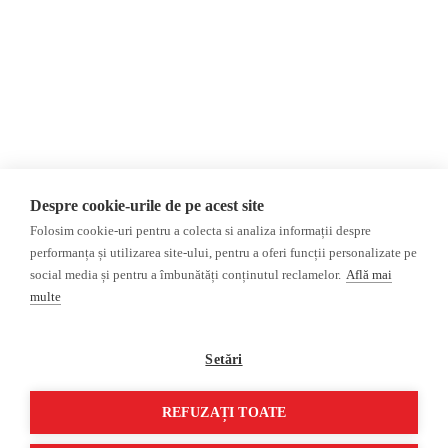
Newsletter
Invadarea Ucrainei
Donații
AIJR
Politica de confidențialitate
Opinii
Fact-Checking
Editorial
Fake News, Dezinformare &
Interviu
Propagandă
Alegeri 2024
Teoria conspirației
Despre cookie-urile de pe acest site
ACF
Baza de date
Folosim cookie-uri pentru a colecta si analiza informații despre
Investigatie
performanța și utilizarea site-ului, pentru a oferi funcții personalizate pe
social media și pentru a îmbunătăți conținutul reclamelor.
Află mai
Alte subiecte
multe
Monitor media
Multimedia
Revista presei fake
Podcast
Setări
Presa rusă independentă
Reportaj video
Presa rusa pro-Kremlin
Interviu video
REFUZAȚI TOATE
©2026 Veridica.ro. Toate drepturile rezervate. Veridica™ este o publicație a