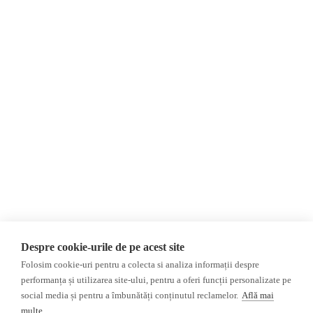
About Us
Contact
Newsletter
Donations
AIJR
Privacy Policy
Opinions
Fact-Checking
Opinions
Fake News, Disinformation &
Propaganda
Interviews
Database
2024 Elections
ACF
Investigation
Despre cookie-urile de pe acest site
Other subjects
Folosim cookie-uri pentru a colecta si analiza informații despre
performanța și utilizarea site-ului, pentru a oferi funcții personalizate pe
Media monitor
Multimedia
social media și pentru a îmbunătăți conținutul reclamelor.
Află mai
Independent Russian press
Podcasts
multe