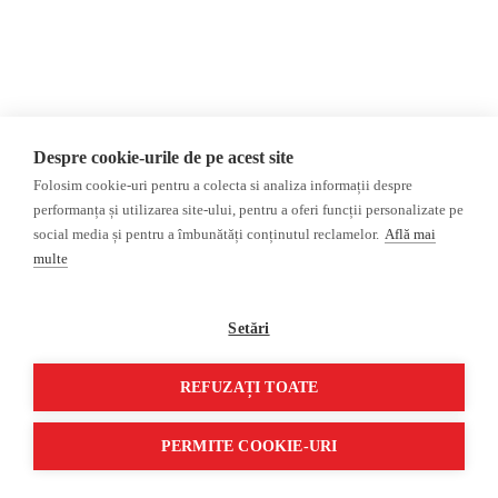
Privacy Policy
Opinions
Fact-Checking
Opinions
Fake News, Disinformation &
Interviews
Propaganda
2024 Elections
Database
Despre cookie-urile de pe acest site
ACF
Folosim cookie-uri pentru a colecta si analiza informații despre
Investigation
performanța și utilizarea site-ului, pentru a oferi funcții personalizate pe
social media și pentru a îmbunătăți conținutul reclamelor.
Află mai
Other subjects
multe
Media monitor
Multimedia
Independent Russian press
Podcasts
Setări
Pro-Kremlin Russian press
Video reports
Video interviews
REFUZAȚI TOATE
©2026 Veridica.ro. All rights reserved. Veridica™ is a publication of the
International Alliance of Romanian Journalists Association
.
PERMITE COOKIE-URI
Developed by
Treeworks