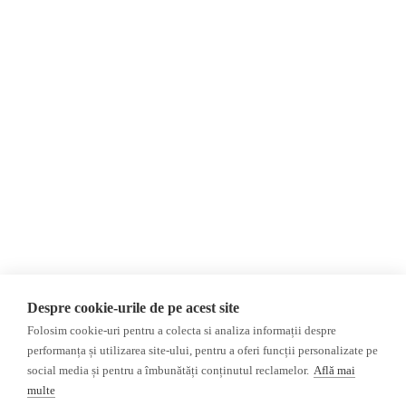
Contact
România
Evenimente
Internațional
Invadarea Ucrainei
Newsletter
Donații
AIJR
Politica de confidențialitate
Opinii
Fact-Checking
Editorial
Fake News, Dezinformare &
Propagandă
Interviu
Teoria conspirației
Alegeri 2024
Baza de date
ACF
Investigatie
Despre cookie-urile de pe acest site
Alte subiecte
Folosim cookie-uri pentru a colecta si analiza informații despre
performanța și utilizarea site-ului, pentru a oferi funcții personalizate pe
Monitor media
Multimedia
social media și pentru a îmbunătăți conținutul reclamelor.
Află mai
Revista presei fake
Podcast
multe