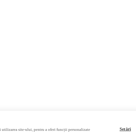
Internațional
Invadarea Ucrainei
Fact-Checking
Fake News, Dezinformare & Pr
Teoria conspirației
Baza de date
Multimedia
Podcast
Reportaj video
Interviu video
Setări
utilizarea site-ului, pentru a oferi funcții personalizate