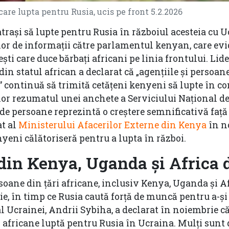
re lupta pentru Rusia, ucis pe front 5.2.2026
atrași să lupte pentru Rusia în războiul acesteia cu 
ilor de informații către parlamentul kenyan, care ev
ti care duce bărbați africani pe linia frontului.
Lide
din statul african a declarat că „agențiile și persoan
 continuă să trimită cetățeni kenyeni să lupte în con
ilor rezumatul unei anchete a Serviciului Național d
0 de persoane reprezintă o creștere semnificativă față
t al
Ministerului Afacerilor Externe din Kenya
în n
nyeni călătoriseră pentru a lupta în război.
 din Kenya, Uganda și Africa 
oane din țări africane,
inclusiv Kenya, Uganda și Af
nie, în timp ce Rusia caută forță de muncă pentru a-și
l Ucrainei, Andrii Sybiha, a declarat în noiembrie c
i africane luptă pentru Rusia în Ucraina. Mulți sunt 