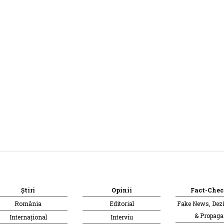
Știri
Opinii
Fact-Chec
România
Editorial
Fake News, Dez
& Propag
Internațional
Interviu