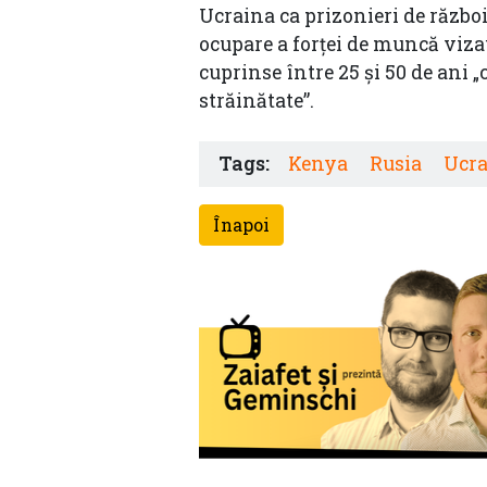
Ucraina ca prizonieri de războ
ocupare a forței de muncă vizau 
cuprinse între 25 și 50 de ani „
străinătate”.
Tags:
Kenya
Rusia
Ucra
Înapoi