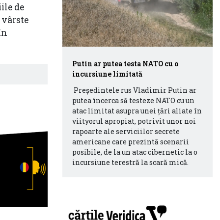
ile de
u vârste
în
Putin ar putea testa NATO cu o
incursiune limitată
Președintele rus Vladimir Putin ar
putea încerca să testeze NATO cu un
atac limitat asupra unei țări aliate în
viityorul apropiat, potrivit unor noi
rapoarte ale serviciilor secrete
americane care prezintă scenarii
posibile, de la un atac cibernetic la o
incursiune terestră la scară mică.