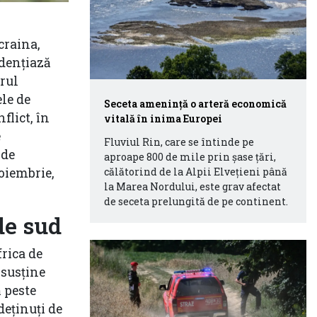
Ucraina
,
idențiază
rul
ele de
Seceta amenință o arteră economică
flict, în
vitală în inima Europei
e
Fluviul Rin, care se întinde pe
 de
aproape 800 de mile prin șase țări,
călătorind de la Alpii Elvețieni până
oiembrie
,
la Marea Nordului, este grav afectat
de seceta prelungită de pe continent.
de sud
rica de
 susține
ă peste
deținuți de