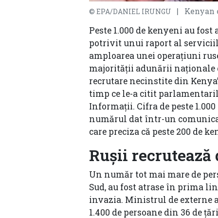
| Kenyan ca
© EPA/DANIEL IRUNGU
Peste 1.000 de kenyeni au fost 
potrivit unui raport al servici
amploarea unei operațiuni ruseș
majorității adunării naționale 
recrutare necinstite din Kenya”
timp ce le-a citit parlamentar
Informații.
Cifra de peste 1.00
numărul dat într-un comunica
care preciza că peste 200 de ke
Rușii recrutează
Un număr tot mai mare de pers
Sud,
au fost atrase în prima li
invazia. Ministrul de externe a
1.400 de persoane din 36 de țăr