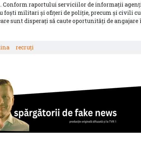
i.
Conform raportului serviciilor de informații agenți
foști militari și ofițeri de poliție, precum și civili c
care sunt disperați să caute oportunități de angajare 
ina
recruți