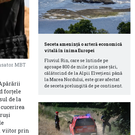
Seceta amenință o arteră economică
vitală în inima Europei
Fluviul Rin, care se întinde pe
ansator MBT
aproape 800 de mile prin șase țări,
călătorind de la Alpii Elvețieni până
la Marea Nordului, este grav afectat
Apărării
de seceta prelungită de pe continent.
d forţele
ul de la
 cucerirea
-ruşi
de
 viitor prin