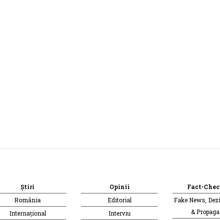
Știri
Opinii
Fact-Chec
România
Editorial
Fake News, Dez
& Propag
Internațional
Interviu