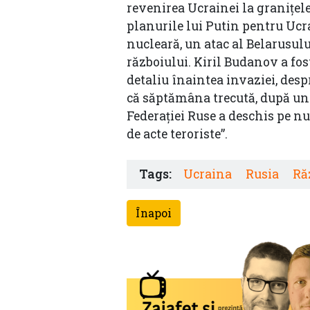
revenirea Ucrainei la graniţele
planurile lui Putin pentru Ucr
nucleară, un atac al Belarusulu
războiului. Kiril Budanov a fos
detaliu înaintea invaziei, des
că săptămâna trecută, după un 
Federaţiei Ruse a deschis pe n
de acte teroriste”.
Tags:
Ucraina
Rusia
Ră
Înapoi