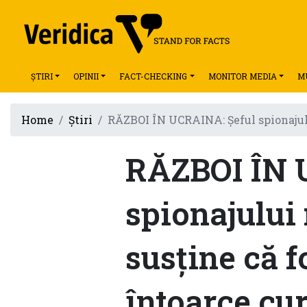
ȘTIRI
OPINII
FACT-CHECKING
MONITOR MEDIA
M
Home
Știri
RĂZBOI ÎN UCRAINA: Şeful spionajului
RĂZBOI ÎN 
spionajului
susţine că f
întoarce cur