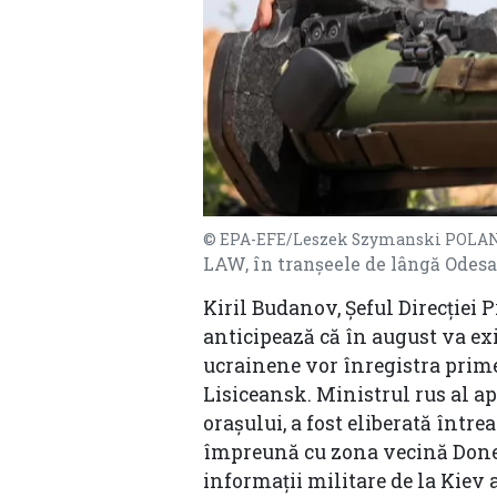
© EPA-EFE/Leszek Szymanski POL
LAW, în tranșeele de lângă Odesa
Kiril Budanov, Şeful Direcţiei 
anticipează că în august va ex
ucrainene vor înregistra prime
Lisiceansk. Ministrul rus al ap
oraşului, a fost eliberată într
împreună cu zona vecină Doneţk
informaţii militare de la Kiev 