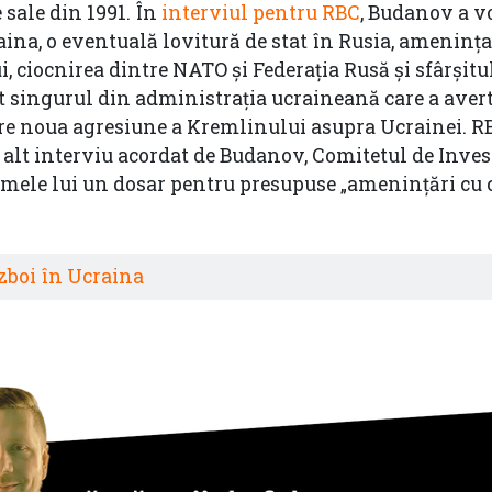
 sale din 1991. În
interviul pentru RBC
, Budanov a v
aina, o eventuală lovitură de stat în Rusia, ameninţ
i, ciocnirea dintre NATO şi Federaţia Rusă şi sfârşitu
t singurul din administraţia ucraineană care a avert
pre noua agresiune a Kremlinului asupra Ucrainei. 
alt interviu acordat de Budanov, Comitetul de Invest
umele lui un dosar pentru presupuse „ameninţări cu
zboi în Ucraina