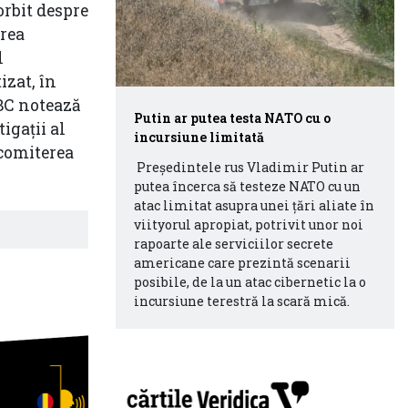
orbit despre
area
l
izat, în
RBC notează
Putin ar putea testa NATO cu o
igaţii al
incursiune limitată
 comiterea
Președintele rus Vladimir Putin ar
putea încerca să testeze NATO cu un
atac limitat asupra unei țări aliate în
viityorul apropiat, potrivit unor noi
rapoarte ale serviciilor secrete
americane care prezintă scenarii
posibile, de la un atac cibernetic la o
incursiune terestră la scară mică.