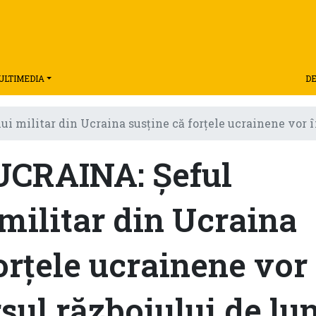
ULTIMEDIA
DE
 militar din Ucraina susţine că forţele ucrainene vor în
UCRAINA: Şeful
 militar din Ucraina
orţele ucrainene vor
sul războiului de lu