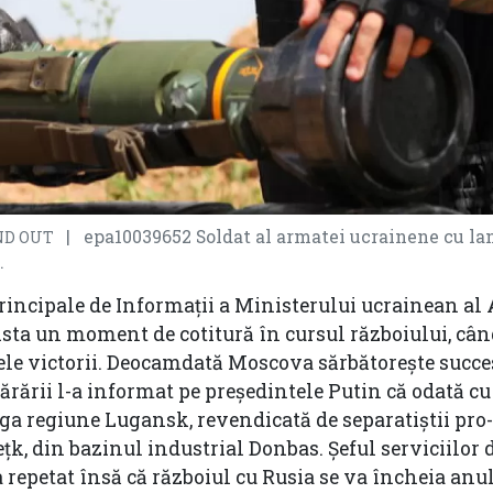
| epa10039652 Soldat al armatei ucrainene cu l
AND OUT
.
Principale de Informaţii a Ministerului ucrainean al 
ista un moment de cotitură în cursul războiului, cân
le victorii. Deocamdată Moscova sărbătoreşte succes
ărării l-a informat pe preşedintele Putin că odată cu
eaga regiune Lugansk, revendicată de separatiştii pro
, din bazinul industrial Donbas. Şeful serviciilor 
a repetat însă că războiul cu Rusia se va încheia anul