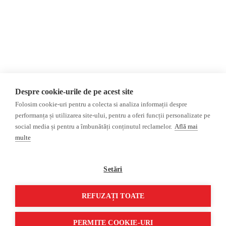
Opinii
Fact-Checking
Editorial
Fake News, Dezinformare &
Propagandă
Interviu
Teoria conspirației
Alegeri 2024
Baza de date
ACF
Investigatie
Despre cookie-urile de pe acest site
Alte subiecte
Folosim cookie-uri pentru a colecta si analiza informații despre
performanța și utilizarea site-ului, pentru a oferi funcții personalizate pe
Monitor media
Multimedia
social media și pentru a îmbunătăți conținutul reclamelor.
Află mai
Revista presei fake
Podcast
multe
Presa rusă independentă
Reportaj video
Presa rusa pro-Kremlin
Interviu video
Setări
©2026 Veridica.ro. Toate drepturile
Soluție web
REFUZAȚI TOATE
rezervate. Veridica™ este o publicație a
Treeworks
Asociației Alianța Internațională a
PERMITE COOKIE-URI
Jurnaliștilor Români
.