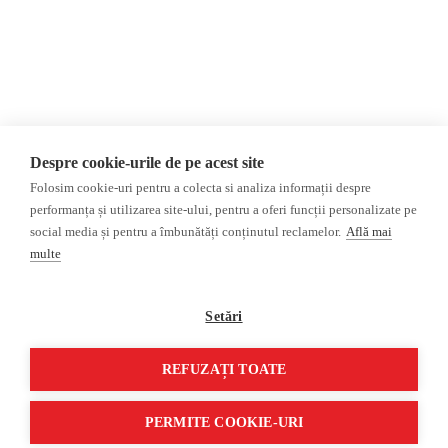
AIJR
Politica de confidențialitate
Opinii
Fact-Checking
Editorial
Fake News, Dezinformare &
Interviu
Propagandă
Alegeri 2024
Teoria conspirației
Despre cookie-urile de pe acest site
ACF
Baza de date
Folosim cookie-uri pentru a colecta si analiza informații despre
Investigatie
performanța și utilizarea site-ului, pentru a oferi funcții personalizate pe
social media și pentru a îmbunătăți conținutul reclamelor.
Află mai
Alte subiecte
multe
Monitor media
Multimedia
Revista presei fake
Podcast
Setări
Presa rusă independentă
Reportaj video
Presa rusa pro-Kremlin
Interviu video
REFUZAȚI TOATE
©2026 Veridica.ro. Toate drepturile rezervate. Veridica™ este o publicație a
Asociației Alianța Internațională a Jurnaliștilor Români
.
PERMITE COOKIE-URI
Soluție web
Treeworks