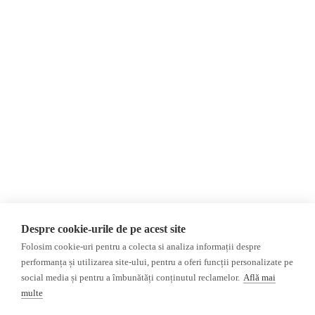
Despre Noi
Știri
Contact
România
Evenimente
Internațional
Newsletter
Invadarea Ucrainei
Donații
AIJR
Politica de confidențialitate
Opinii
Fact-Checking
Editorial
Fake News, Dezinformare &
Interviu
Propagandă
Alegeri 2024
Teoria conspirației
Despre cookie-urile de pe acest site
ACF
Baza de date
Folosim cookie-uri pentru a colecta si analiza informații despre
Investigatie
performanța și utilizarea site-ului, pentru a oferi funcții personalizate pe
social media și pentru a îmbunătăți conținutul reclamelor.
Află mai
Alte subiecte
multe
Monitor media
Multimedia