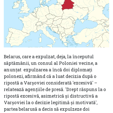
Belarus, care a expulzat, deja, la începutul
săptămânii, un consul al Poloniei vecine, a
anunţat expulzarea a încă doi diplomaţi
polonezi, afirmând că a luat decizia după o
ripostă a Varşoviei considerată 'excesivă' –
relatează agenţiile de presă. 'Drept răspuns la o
ripostă excesivă, asimetrică şi distructivă a
Varşoviei la o decizie legitimă şi motivată',
partea belarusă a decis să expulzeze doi