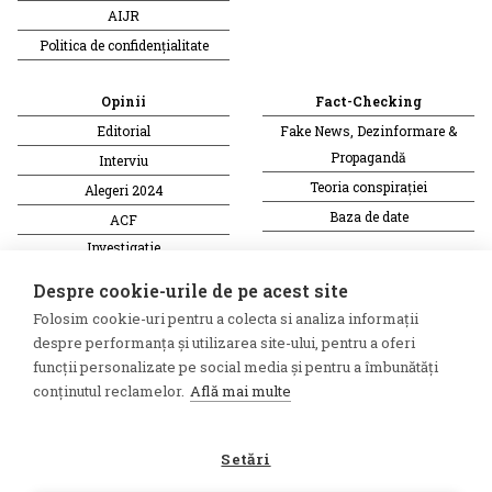
AIJR
Politica de confidențialitate
Opinii
Fact-Checking
Editorial
Fake News, Dezinformare &
Propagandă
Interviu
Teoria conspirației
Alegeri 2024
Baza de date
ACF
Investigatie
Alte subiecte
Despre cookie-urile de pe acest site
Folosim cookie-uri pentru a colecta si analiza informații
Monitor media
Multimedia
despre performanța și utilizarea site-ului, pentru a oferi
Revista presei fake
Podcast
funcții personalizate pe social media și pentru a îmbunătăți
conținutul reclamelor.
Află mai multe
Presa rusă independentă
Reportaj video
Presa rusa pro-Kremlin
Interviu video
Setări
©2026 Veridica.ro. Toate drepturile
Soluție web