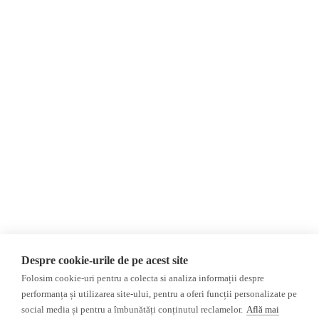
Despre Noi
Știri
Contact
România
Evenimente
Internațional
Newsletter
Invadarea Ucrainei
Donații
AIJR
Politica de confidențialitate
Opinii
Fact-Checking
Editorial
Fake News, Dezinformare &
Interviu
Propagandă
Alegeri 2024
Teoria conspirației
Despre cookie-urile de pe acest site
ACF
Baza de date
Folosim cookie-uri pentru a colecta si analiza informații despre
Investigatie
performanța și utilizarea site-ului, pentru a oferi funcții personalizate pe
social media și pentru a îmbunătăți conținutul reclamelor.
Află mai
Alte subiecte