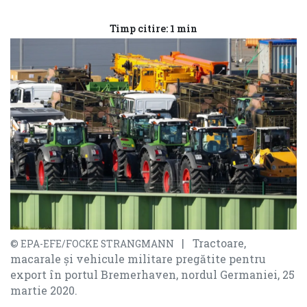
Timp citire: 1 min
| Tractoare,
© EPA-EFE/FOCKE STRANGMANN
macarale și vehicule militare pregătite pentru
export în portul Bremerhaven, nordul Germaniei, 25
martie 2020.