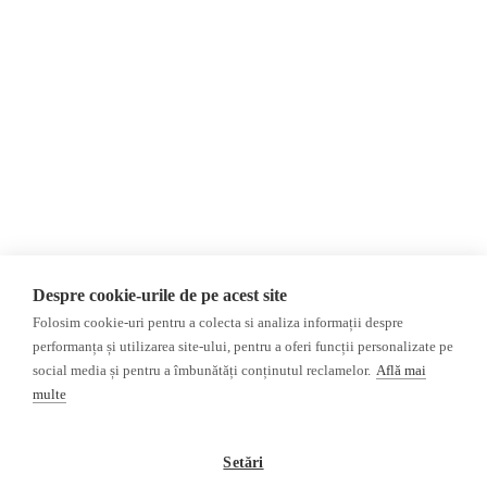
Despre Noi
Știri
Contact
România
Evenimente
Internațional
Newsletter
Invadarea Ucrainei
Donații
AIJR
Politica de confidențialitate
Opinii
Fact-Checking
Editorial
Fake News, Dezinformare &
Interviu
Propagandă
Alegeri 2024
Teoria conspirației
Despre cookie-urile de pe acest site
ACF
Baza de date
Folosim cookie-uri pentru a colecta si analiza informații despre
Investigatie
performanța și utilizarea site-ului, pentru a oferi funcții personalizate pe
social media și pentru a îmbunătăți conținutul reclamelor.
Află mai
Alte subiecte
multe
Monitor media
Multimedia
Revista presei fake
Podcast
Setări
Presa rusă independentă
Reportaj video