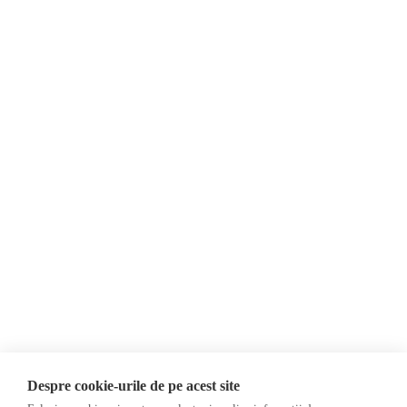
Despre Noi
Știri
Contact
România
Evenimente
Internațional
Newsletter
Invadarea Ucrainei
Donații
AIJR
Politica de confidențialitate
Opinii
Fact-Checking
Editorial
Fake News, Dezinformare &
Interviu
Propagandă
Alegeri 2024
Teoria conspirației
Despre cookie-urile de pe acest site
ACF
Baza de date