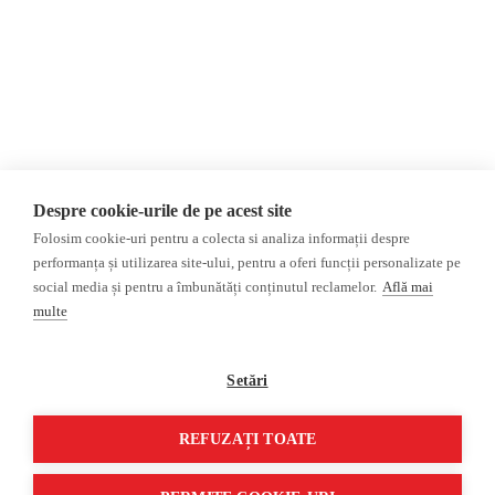
Invadarea Ucrainei
Donații
AIJR
Politica de confidențialitate
Opinii
Fact-Checking
Editorial
Fake News, Dezinformare &
Interviu
Propagandă
Alegeri 2024
Teoria conspirației
Despre cookie-urile de pe acest site
ACF
Baza de date
Folosim cookie-uri pentru a colecta si analiza informații despre
Investigatie
performanța și utilizarea site-ului, pentru a oferi funcții personalizate pe
social media și pentru a îmbunătăți conținutul reclamelor.
Află mai
Alte subiecte
multe
Monitor media
Multimedia
Revista presei fake
Podcast
Setări
Presa rusă independentă
Reportaj video
Presa rusa pro-Kremlin
Interviu video
REFUZAȚI TOATE
©2026 Veridica.ro. Toate drepturile rezervate. Veridica™ este o publicație a
Asociației Alianța Internațională a Jurnaliștilor Români
.