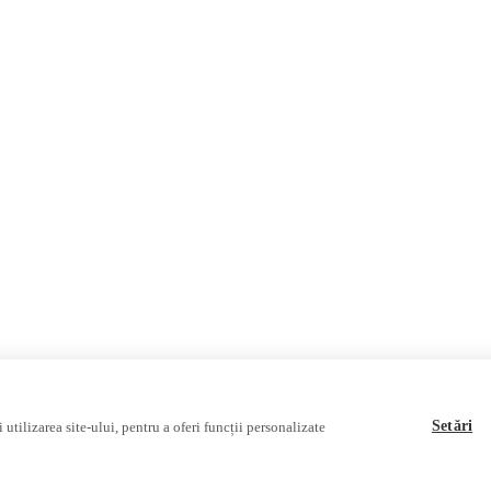
Invadarea Ucrainei
Fact-Checking
Fake News, Dezinformare & Pr
Teoria conspirației
Baza de date
Multimedia
Podcast
Reportaj video
Interviu video
Setări
utilizarea site-ului, pentru a oferi funcții personalizate
ociației Alianța Internațională a Jurnaliștilor Români
.
Soluție web
Treeworks