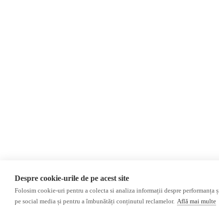
Newsletter
Donații
AIJR
Politica de confidențialitate
Opinii
Editorial
Interviu
Alegeri 2024
ACF
Investigatie
Alte subiecte
Monitor media
Revista presei fake
Presa rusă independentă
Despre cookie-urile de pe acest site
Presa rusa pro-Kremlin
Folosim cookie-uri pentru a colecta si analiza informații despre performanța și 
pe social media și pentru a îmbunătăți conținutul reclamelor.
Află mai multe
©2026 Veridica.ro. Toate drepturile rezervate. Veridica™ este o publicație a
As