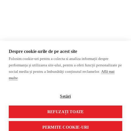
Donații
AIJR
Politica de confidențialitate
Opinii
Fact-Checking
Editorial
Fake News, Dezinformare &
Interviu
Propagandă
Alegeri 2024
Teoria conspirației
Despre cookie-urile de pe acest site
ACF
Baza de date
Folosim cookie-uri pentru a colecta si analiza informații despre
Investigatie
performanța și utilizarea site-ului, pentru a oferi funcții personalizate pe
social media și pentru a îmbunătăți conținutul reclamelor.
Află mai
Alte subiecte
multe
Monitor media
Multimedia
Revista presei fake
Podcast
Setări
Presa rusă independentă
Reportaj video
Presa rusa pro-Kremlin
Interviu video
REFUZAȚI TOATE
©2026 Veridica.ro. Toate drepturile rezervate. Veridica™ este o publicație a
Asociației Alianța Internațională a Jurnaliștilor Români
.
PERMITE COOKIE-URI