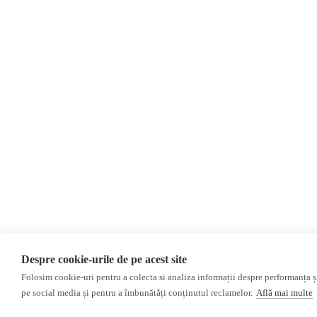
Newsletter
Donații
AIJR
Politica de confidențialitate
Opinii
Editorial
Interviu
Alegeri 2024
ACF
Investigatie
Alte subiecte
Monitor media
Revista presei fake
Presa rusă independentă
Despre cookie-urile de pe acest site
Presa rusa pro-Kremlin
Folosim cookie-uri pentru a colecta si analiza informații despre performanța și 
pe social media și pentru a îmbunătăți conținutul reclamelor.
Află mai multe
©2026 Veridica.ro. Toate drepturile rezervate. Veridica™ este o publicație a
As