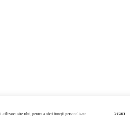
Invadarea Ucrainei
Fact-Checking
Fake News, Dezinformare & Pr
Teoria conspirației
Baza de date
Multimedia
Podcast
Reportaj video
Interviu video
Setări
utilizarea site-ului, pentru a oferi funcții personalizate
ociației Alianța Internațională a Jurnaliștilor Români
.
Soluție web
Treeworks