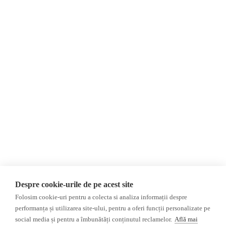
Despre Noi
Știri
Contact
România
Evenimente
Internațional
Newsletter
Invadarea Ucrainei
Donații
AIJR
Politica de confidențialitate
Opinii
Fact-Checking
Editorial
Fake News, Dezinformare &
Interviu
Propagandă
Alegeri 2024
Teoria conspirației
Despre cookie-urile de pe acest site
ACF
Baza de date
Folosim cookie-uri pentru a colecta si analiza informații despre
Investigatie
performanța și utilizarea site-ului, pentru a oferi funcții personalizate pe
social media și pentru a îmbunătăți conținutul reclamelor.
Află mai
Alte subiecte