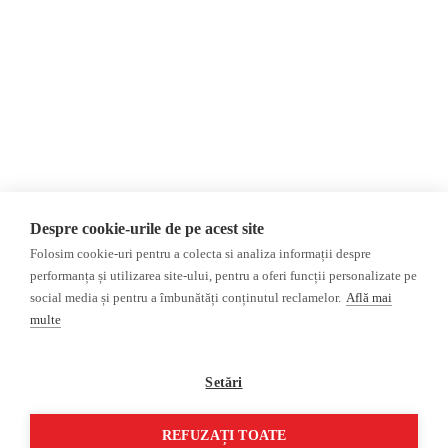
Politica de confidențialitate
Opinii
Fact-Checking
Editorial
Fake News, Dezinformare &
Propagandă
Interviu
Teoria conspirației
Alegeri 2024
Baza de date
ACF
Investigatie
Despre cookie-urile de pe acest site
Alte subiecte
Folosim cookie-uri pentru a colecta si analiza informații despre
performanța și utilizarea site-ului, pentru a oferi funcții personalizate pe
Monitor media
Multimedia
social media și pentru a îmbunătăți conținutul reclamelor.
Află mai
Revista presei fake
Podcast
multe
Presa rusă independentă
Reportaj video
Presa rusa pro-Kremlin
Interviu video
Setări
©2026 Veridica.ro. Toate drepturile
Soluție web
REFUZAȚI TOATE
rezervate. Veridica™ este o publicație a
Treeworks