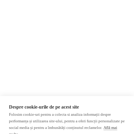
Despre Noi
Știri
Contact
România
Evenimente
Internațional
Newsletter
Invadarea Ucrainei
Donații
AIJR
Politica de confidențialitate
Opinii
Fact-Checking
Editorial
Fake News, Dezinformare &
Interviu
Propagandă
Alegeri 2024
Teoria conspirației
Despre cookie-urile de pe acest site
ACF
Baza de date
Folosim cookie-uri pentru a colecta si analiza informații despre
Investigatie
performanța și utilizarea site-ului, pentru a oferi funcții personalizate pe
social media și pentru a îmbunătăți conținutul reclamelor.
Află mai
Alte subiecte