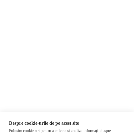
Despre Noi
Știri
Contact
România
Evenimente
Internațional
Newsletter
Invadarea Ucrainei
Donații
AIJR
Politica de confidențialitate
Opinii
Fact-Checking
Editorial
Fake News, Dezinformare &
Interviu
Propagandă
Alegeri 2024
Teoria conspirației
Despre cookie-urile de pe acest site
ACF
Baza de date
Folosim cookie-uri pentru a colecta si analiza informații despre