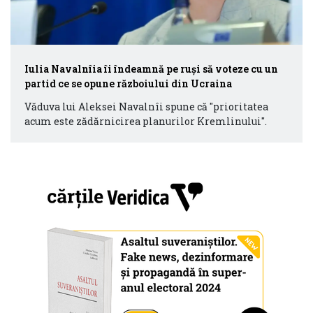
Iulia Navalnîia îi îndeamnă pe ruşi să voteze cu un
partid ce se opune războiului din Ucraina
Văduva lui Aleksei Navalnîi spune că "prioritatea
acum este zădărnicirea planurilor Kremlinului".