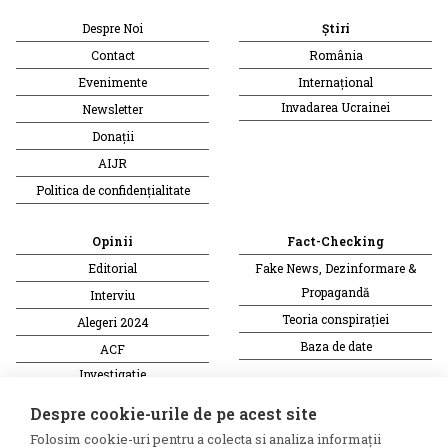
Despre Noi
Știri
Contact
România
Evenimente
Internațional
Invadarea Ucrainei
Newsletter
Donații
AIJR
Politica de confidențialitate
Opinii
Fact-Checking
Editorial
Fake News, Dezinformare &
Propagandă
Interviu
Teoria conspirației
Alegeri 2024
Baza de date
ACF
Investigatie
Alte subiecte
Despre cookie-urile de pe acest site
Folosim cookie-uri pentru a colecta si analiza informații