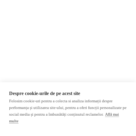
Invadarea Ucrainei
Newsletter
Donații
AIJR
Politica de confidențialitate
Opinii
Fact-Checking
Editorial
Fake News, Dezinformare &
Propagandă
Interviu
Teoria conspirației
Alegeri 2024
Baza de date
ACF
Investigatie
Despre cookie-urile de pe acest site
Alte subiecte
Folosim cookie-uri pentru a colecta si analiza informații despre
performanța și utilizarea site-ului, pentru a oferi funcții personalizate pe
Monitor media
Multimedia
social media și pentru a îmbunătăți conținutul reclamelor.
Află mai
Revista presei fake
Podcast
multe
Presa rusă independentă
Reportaj video