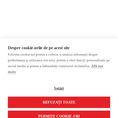
Donații
AIJR
Politica de confidențialitate
Opinii
Fact-Checking
Editorial
Fake News, Dezinformare &
Interviu
Propagandă
Alegeri 2024
Teoria conspirației
Despre cookie-urile de pe acest site
ACF
Baza de date
Folosim cookie-uri pentru a colecta si analiza informații despre
Investigatie
performanța și utilizarea site-ului, pentru a oferi funcții personalizate pe
social media și pentru a îmbunătăți conținutul reclamelor.
Află mai
Alte subiecte
multe
Monitor media
Multimedia
Revista presei fake
Podcast
Setări
Presa rusă independentă
Reportaj video
Presa rusa pro-Kremlin
Interviu video
REFUZAȚI TOATE
©2026 Veridica.ro. Toate drepturile rezervate. Veridica™ este o publicație a
Asociației Alianța Internațională a Jurnaliștilor Români
.
PERMITE COOKIE-URI