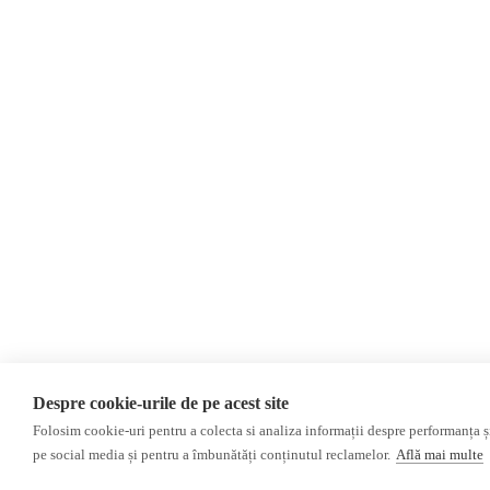
Newsletter
Donații
AIJR
Politica de confidențialitate
Opinii
Editorial
Interviu
Alegeri 2024
ACF
Investigatie
Alte subiecte
Monitor media
Revista presei fake
Presa rusă independentă
Despre cookie-urile de pe acest site
Presa rusa pro-Kremlin
Folosim cookie-uri pentru a colecta si analiza informații despre performanța și 
pe social media și pentru a îmbunătăți conținutul reclamelor.
Află mai multe
©2026 Veridica.ro. Toate drepturile rezervate. Veridica™ este o publicație a
As