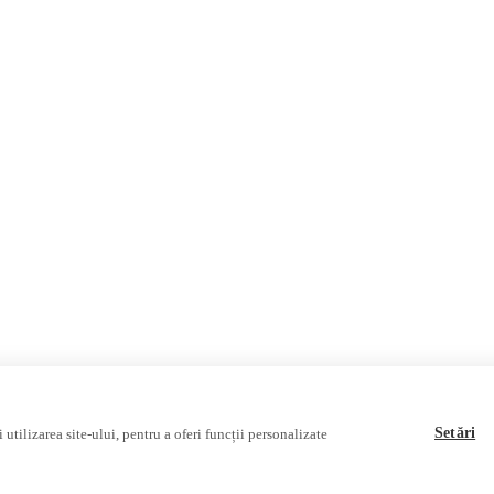
Invadarea Ucrainei
Fact-Checking
Fake News, Dezinformare & Pr
Teoria conspirației
Baza de date
Multimedia
Podcast
Reportaj video
Interviu video
Setări
utilizarea site-ului, pentru a oferi funcții personalizate
ociației Alianța Internațională a Jurnaliștilor Români
.
Soluție web
Treeworks