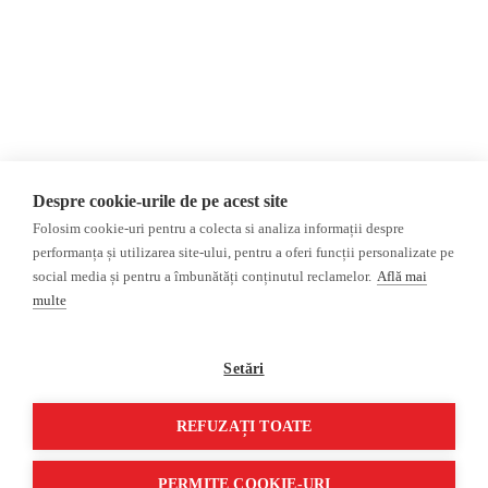
Donații
AIJR
Politica de confidențialitate
Opinii
Fact-Checking
Editorial
Fake News, Dezinformare &
Interviu
Propagandă
Alegeri 2024
Teoria conspirației
Despre cookie-urile de pe acest site
ACF
Baza de date
Folosim cookie-uri pentru a colecta si analiza informații despre
Investigatie
performanța și utilizarea site-ului, pentru a oferi funcții personalizate pe
social media și pentru a îmbunătăți conținutul reclamelor.
Află mai
Alte subiecte
multe
Monitor media
Multimedia
Revista presei fake
Podcast
Setări
Presa rusă independentă
Reportaj video
Presa rusa pro-Kremlin
Interviu video
REFUZAȚI TOATE
©2026 Veridica.ro. Toate drepturile rezervate. Veridica™ este o publicație a
Asociației Alianța Internațională a Jurnaliștilor Români
.
PERMITE COOKIE-URI