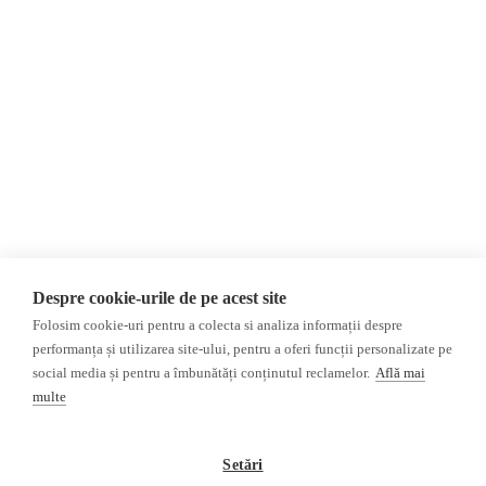
Despre Noi
Știri
Contact
România
Evenimente
Internațional
Newsletter
Invadarea Ucrainei
Donații
AIJR
Politica de confidențialitate
Opinii
Fact-Checking
Editorial
Fake News, Dezinformare &
Interviu
Propagandă
Alegeri 2024
Teoria conspirației
Despre cookie-urile de pe acest site
ACF
Baza de date
Folosim cookie-uri pentru a colecta si analiza informații despre
Investigatie
performanța și utilizarea site-ului, pentru a oferi funcții personalizate pe
social media și pentru a îmbunătăți conținutul reclamelor.
Află mai
Alte subiecte
multe
Monitor media
Multimedia
Revista presei fake
Podcast
Setări
Presa rusă independentă
Reportaj video