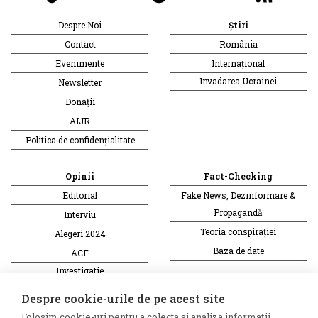
Despre Noi
Știri
Contact
România
Evenimente
Internațional
Invadarea Ucrainei
Newsletter
Donații
AIJR
Politica de confidențialitate
Opinii
Fact-Checking
Editorial
Fake News, Dezinformare &
Propagandă
Interviu
Teoria conspirației
Alegeri 2024
Baza de date
ACF
Investigatie
Alte subiecte
Despre cookie-urile de pe acest site
Folosim cookie-uri pentru a colecta si analiza informații