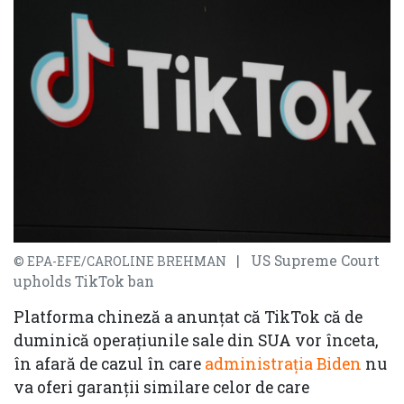
| US Supreme Court
© EPA-EFE/CAROLINE BREHMAN
upholds TikTok ban
Platforma chineză a anunțat că TikTok că de
duminică operațiunile sale din SUA vor înceta,
în afară de cazul în care
administrația Biden
nu
va oferi garanții similare celor de care