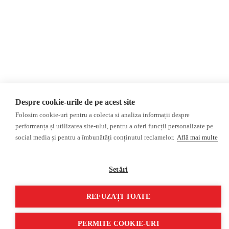
Opinii
Fact-Checking
Editorial
Fake News, Dezinformare &
Interviu
Propagandă
Alegeri 2024
Teoria conspirației
ACF
Baza de date
Investigatie
Alte subiecte
Monitor media
Multimedia
Despre cookie-urile de pe acest site
Revista presei fake
Podcast
Folosim cookie-uri pentru a colecta si analiza informații despre
Presa rusă independentă
Reportaj video
performanța și utilizarea site-ului, pentru a oferi funcții personalizate pe
social media și pentru a îmbunătăți conținutul reclamelor.
Află mai multe
Presa rusa pro-Kremlin
Interviu video
©2026 Veridica.ro. Toate drepturile rezervate. Veridica™ este o publicație a
Asociației Alianța Internațională a Jurnaliștilor Români
.
Setări
Soluție web
Treeworks
REFUZAȚI TOATE
PERMITE COOKIE-URI