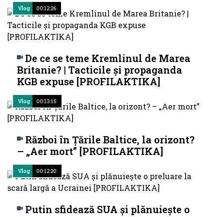
Vlog
00:12:26
De ce se teme Kremlinul de Marea
Britanie? | Tacticile și propaganda
KGB expuse [PROFILAKTIKA]
Vlog
00:13:15
Război în Țările Baltice, la orizont?
– „Aer mort” [PROFILAKTIKA]
Vlog
00:12:20
Putin sfidează SUA și plănuiește o