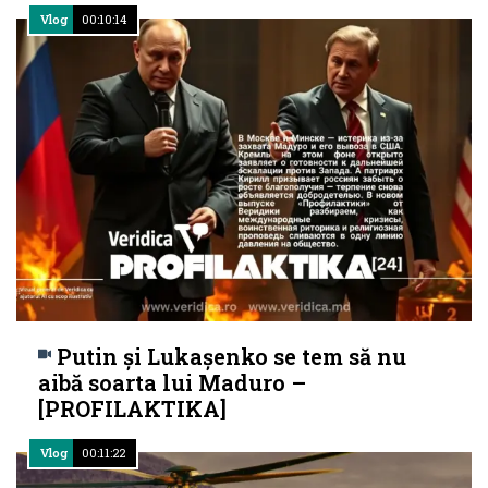
Vlog
00:10:14
Putin și Lukașenko se tem să nu
aibă soarta lui Maduro –
[PROFILAKTIKA]
Vlog
00:11:22