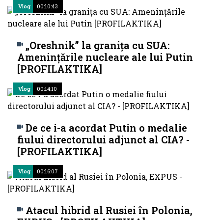
Vlog
00:10:43
„Oreshnik” la granița cu SUA:
Amenințările nucleare ale lui Putin
[PROFILAKTIKA]
Vlog
00:14:10
De ce i-a acordat Putin o medalie
fiului directorului adjunct al CIA? -
[PROFILAKTIKA]
Vlog
00:16:07
Atacul hibrid al Rusiei în Polonia,