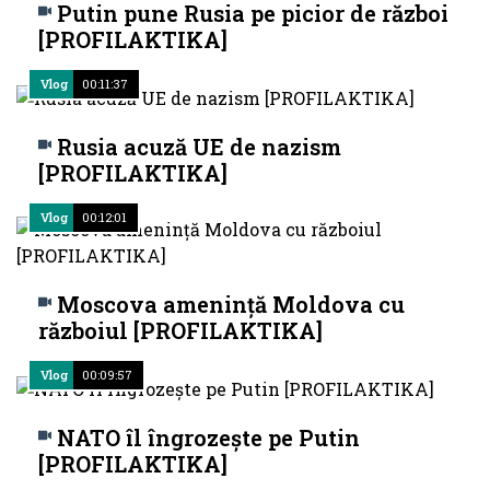
Putin pune Rusia pe picior de război
[PROFILAKTIKA]
Vlog
00:11:37
Rusia acuză UE de nazism
[PROFILAKTIKA]
Vlog
00:12:01
Moscova amenință Moldova cu
războiul [PROFILAKTIKA]
Vlog
00:09:57
NATO îl îngrozește pe Putin
[PROFILAKTIKA]