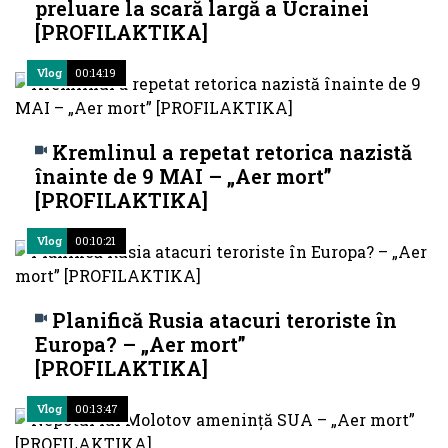
preluare la scară largă a Ucrainei
[PROFILAKTIKA]
Vlog
00:14:19
Kremlinul a repetat retorica nazistă
înainte de 9 MAI – „Aer mort”
[PROFILAKTIKA]
Vlog
00:10:21
Planifică Rusia atacuri teroriste în
Europa? – „Aer mort”
[PROFILAKTIKA]
Vlog
00:13:47