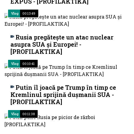
EXPUS - [PROFILAKTIKA]
Vlog
00:13:49
Rusia pregătește un atac nuclear
asupra SUA și Europei! -
[PROFILAKTIKA]
Vlog
00:10:41
Putin îl joacă pe Trump în timp ce
Kremlinul sprijină dușmanii SUA -
[PROFILAKTIKA]
Vlog
00:11:38