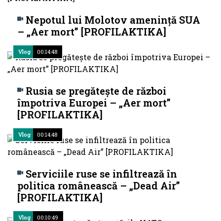
Nepotul lui Molotov amenință SUA
– „Aer mort” [PROFILAKTIKA]
Vlog
00:14:48
Rusia se pregătește de război
împotriva Europei – „Aer mort”
[PROFILAKTIKA]
Vlog
00:14:48
Serviciile ruse se infiltrează în
politica românească – „Dead Air”
[PROFILAKTIKA]
Vlog
00:10:49