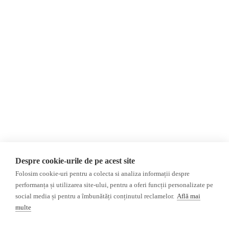
Despre Noi
Știri
Contact
România
Evenimente
Internațional
Newsletter
Invadarea Ucrainei
Donații
AIJR
Politica de confidențialitate
Opinii
Fact-Checking
Editorial
Fake News, Dezinformare &
Interviu
Propagandă
Alegeri 2024
Teoria conspirației
Despre cookie-urile de pe acest site
ACF
Baza de date
Folosim cookie-uri pentru a colecta si analiza informații despre
Investigatie
performanța și utilizarea site-ului, pentru a oferi funcții personalizate pe
social media și pentru a îmbunătăți conținutul reclamelor.
Află mai
Alte subiecte
multe
Monitor media
Multimedia