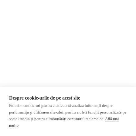
Despre Noi
Știri
Contact
România
Evenimente
Internațional
Newsletter
Invadarea Ucrainei
Donații
AIJR
Politica de confidențialitate
Opinii
Fact-Checking
Editorial
Fake News, Dezinformare &
Interviu
Propagandă
Alegeri 2024
Teoria conspirației
Despre cookie-urile de pe acest site
ACF
Baza de date
Folosim cookie-uri pentru a colecta si analiza informații despre
Investigatie
performanța și utilizarea site-ului, pentru a oferi funcții personalizate pe
social media și pentru a îmbunătăți conținutul reclamelor.
Află mai
Alte subiecte
multe
Monitor media
Multimedia