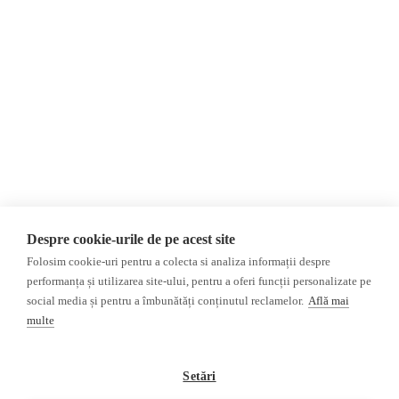
Despre Noi
Știri
Contact
România
Evenimente
Internațional
Newsletter
Invadarea Ucrainei
Donații
AIJR
Politica de confidențialitate
Opinii
Fact-Checking
Editorial
Fake News, Dezinformare &
Interviu
Propagandă
Alegeri 2024
Teoria conspirației
Despre cookie-urile de pe acest site
ACF
Baza de date
Folosim cookie-uri pentru a colecta si analiza informații despre
Investigatie
performanța și utilizarea site-ului, pentru a oferi funcții personalizate pe
social media și pentru a îmbunătăți conținutul reclamelor.
Află mai
Alte subiecte
multe
Monitor media
Multimedia
Revista presei fake
Podcast
Setări
Presa rusă independentă
Reportaj video