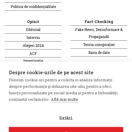
Politica de confidențialitate
Opinii
Fact-Checking
Editorial
Fake News, Dezinformare &
Propagandă
Interviu
Teoria conspirației
Alegeri 2024
Baza de date
ACF
Investigatie
Alte subiecte
Despre cookie-urile de pe acest site
Folosim cookie-uri pentru a colecta si analiza informații
Monitor media
Multimedia
despre performanța și utilizarea site-ului, pentru a oferi
Revista presei fake
Podcast
funcții personalizate pe social media și pentru a îmbunătăți
conținutul reclamelor.
Află mai multe
Presa rusă independentă
Reportaj video
Presa rusa pro-Kremlin
Interviu video
Setări
©2026 Veridica.ro. Toate drepturile
Soluție web
rezervate. Veridica™ este o
Treeworks