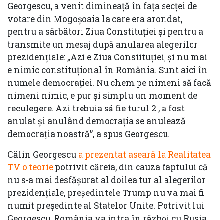
Georgescu, a venit dimineață în fața secței de
votare din Mogoșoaia la care era arondat,
pentru a sărbători Ziua Constituției și pentru a
transmite un mesaj după anularea alegerilor
prezidențiale: „Azi e Ziua Constituției, și nu mai
e nimic constituțional în România. Sunt aici în
numele democrației. Nu chem pe nimeni să facă
nimeni nimic, e pur și simplu un moment de
reculegere. Azi trebuia să fie turul 2 , a fost
anulat și anulând democrația se anulează
democrația noastră”, a spus Georgescu.
Călin Georgescu
a prezentat aseară la Realitatea
TV o teorie
potrivit căreia, din cauza faptului că
nu s-a mai desfășurat al doilea tur al alegerilor
prezidențiale, președintele Trump nu va mai fi
numit președinte al Statelor Unite. Potrivit lui
Georgescu, România va intra în război cu Rusia,