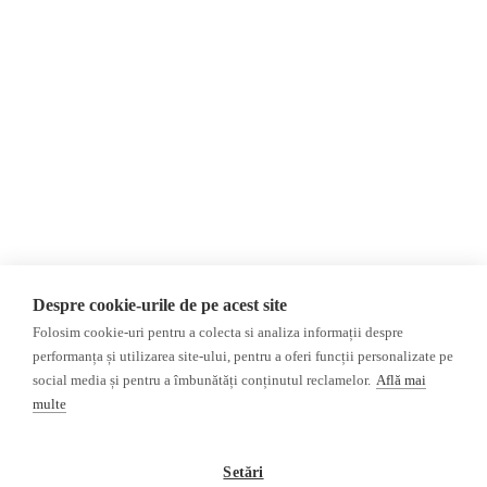
Despre Noi
Știri
Contact
România
Evenimente
Internațional
Newsletter
Invadarea Ucrainei
Donații
AIJR
Politica de confidențialitate
Opinii
Fact-Checking
Editorial
Fake News, Dezinformare &
Interviu
Propagandă
Alegeri 2024
Teoria conspirației
Despre cookie-urile de pe acest site
ACF
Baza de date
Folosim cookie-uri pentru a colecta si analiza informații despre
Investigatie
performanța și utilizarea site-ului, pentru a oferi funcții personalizate pe
social media și pentru a îmbunătăți conținutul reclamelor.
Află mai
Alte subiecte
multe
Monitor media
Multimedia
Revista presei fake
Podcast
Setări
Presa rusă independentă
Reportaj video