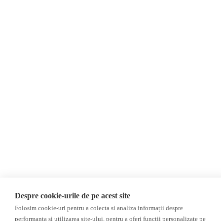
Расследование
ДРУГИЕ ТЕМЫ
ОБЗОР СМИ
Мультимедиа
НЕЗАВИСИМЫЕ
ВИДЕОРЕПОРТАЖИ
РУССКОЯЗЫЧНЫЕ СМИ
Видеоинтервью
ПРОКРЕМЛЕВСКИЕ
РУССКОЯЗЫЧНЫЕ СМИ
©2026 Veridica.ro. Все права защищены. Veridica™ представляет собой
публикацию
Международный альянс румынских журналистов
.
Разработан
Treeworks
Despre cookie-urile de pe acest site
Folosim cookie-uri pentru a colecta si analiza informații despre
performanța și utilizarea site-ului, pentru a oferi funcții personalizate pe