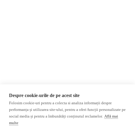
О нас
Контакты
Newsletter
Пожертвования
AIJR
политика
конфиденциальности
Мнения
ФАКТ-ЧЕКИНГ
МНЕНИЯ
ФЕЙКИ,
Интервью
ДЕЗИНФОРМАЦИЯ,
Выборы 2024
ПРОПАГАНДА
ACF
База данных
Despre cookie-urile de pe acest site
Расследование
Folosim cookie-uri pentru a colecta si analiza informații despre
ДРУГИЕ ТЕМЫ
performanța și utilizarea site-ului, pentru a oferi funcții personalizate pe
social media și pentru a îmbunătăți conținutul reclamelor.
Află mai
ОБЗОР СМИ
Мультимедиа
multe
НЕЗАВИСИМЫЕ
ВИДЕОРЕПОРТАЖИ