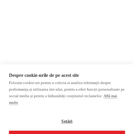
Newsletter
Пожертвования
AIJR
политика
конфиденциальности
Мнения
ФАКТ-ЧЕКИНГ
МНЕНИЯ
ФЕЙКИ,
Интервью
ДЕЗИНФОРМАЦИЯ,
Выборы 2024
ПРОПАГАНДА
ACF
База данных
Despre cookie-urile de pe acest site
Расследование
Folosim cookie-uri pentru a colecta si analiza informații despre
ДРУГИЕ ТЕМЫ
performanța și utilizarea site-ului, pentru a oferi funcții personalizate pe
social media și pentru a îmbunătăți conținutul reclamelor.
Află mai
ОБЗОР СМИ
Мультимедиа
multe
НЕЗАВИСИМЫЕ
ВИДЕОРЕПОРТАЖИ
РУССКОЯЗЫЧНЫЕ СМИ
Видеоинтервью
Setări
ПРОКРЕМЛЕВСКИЕ
РУССКОЯЗЫЧНЫЕ СМИ