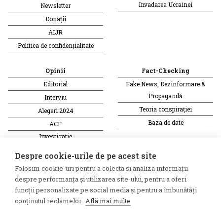
Invadarea Ucrainei
Newsletter
Donații
AIJR
Politica de confidențialitate
Opinii
Fact-Checking
Editorial
Fake News, Dezinformare &
Propagandă
Interviu
Teoria conspirației
Alegeri 2024
Baza de date
ACF
Investigatie
Alte subiecte
Despre cookie-urile de pe acest site
Folosim cookie-uri pentru a colecta si analiza informații
Monitor media
Multimedia
despre performanța și utilizarea site-ului, pentru a oferi
Revista presei fake
Podcast
funcții personalizate pe social media și pentru a îmbunătăți
conținutul reclamelor.
Află mai multe
Presa rusă independentă
Reportaj video
Presa rusa pro-Kremlin
Interviu video