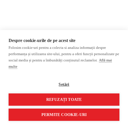
Scenariul baltic: Rusia ar putea testa răspunsul NATO prin
provocarea unui aliat
Rusia ar putea pregăti o operațiune – hibridă, sub steag fals, sau
chiar un atac limitat – împotriva unei țări NATO, pentru a testa
răspunsul Alianței. Momentul actual, în care mari puteri
occidentale sunt distrase (probleme politice interne, războiul din
Despre cookie-urile de pe acest site
Iran etc.) ar fi unul prielnic pentru Moscova, iar țintele cele mai
Folosim cookie-uri pentru a colecta si analiza informații despre
probabile sunt considerate Polonia și statele baltice.
performanța și utilizarea site-ului, pentru a oferi funcții personalizate pe
social media și pentru a îmbunătăți conținutul reclamelor.
Află mai
multe
Setări
REFUZAȚI TOATE
PERMITE COOKIE-URI