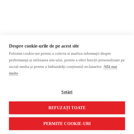
AIJR
Politica de confidențialitate
Opinii
Fact-Checking
Editorial
Fake News, Dezinformare &
Interviu
Propagandă
Alegeri 2024
Teoria conspirației
Despre cookie-urile de pe acest site
ACF
Baza de date
Folosim cookie-uri pentru a colecta si analiza informații despre
Investigatie
performanța și utilizarea site-ului, pentru a oferi funcții personalizate pe
social media și pentru a îmbunătăți conținutul reclamelor.
Află mai
Alte subiecte
multe
Monitor media
Multimedia
Revista presei fake
Podcast
Setări
Presa rusă independentă
Reportaj video
Presa rusa pro-Kremlin
Interviu video
REFUZAȚI TOATE
©2026 Veridica.ro. Toate drepturile rezervate. Veridica™ este o publicație a
Asociației Alianța Internațională a Jurnaliștilor Români
.
PERMITE COOKIE-URI
Soluție web
Treeworks