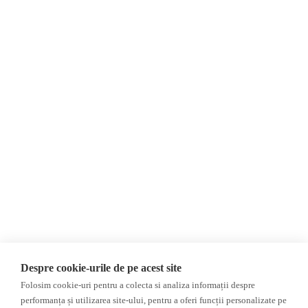
Despre Noi
Știri
Contact
România
Evenimente
Internațional
Newsletter
Invadarea Ucrainei
Donații
AIJR
Politica de confidențialitate
Opinii
Fact-Checking
Editorial
Fake News, Dezinformare &
Interviu
Propagandă
Alegeri 2024
Teoria conspirației
Despre cookie-urile de pe acest site
ACF
Baza de date
Folosim cookie-uri pentru a colecta si analiza informații despre
Investigatie
performanța și utilizarea site-ului, pentru a oferi funcții personalizate pe