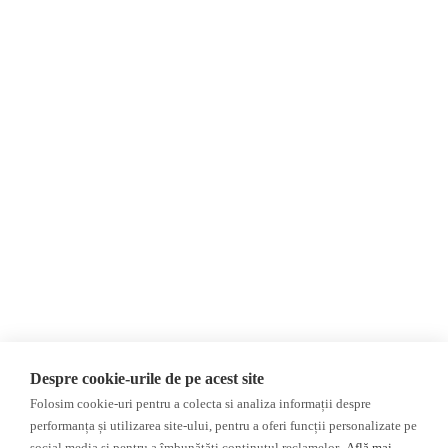
Despre Noi
Știri
Contact
România
Evenimente
Internațional
Newsletter
Invadarea Ucrainei
Donații
AIJR
Politica de confidențialitate
Opinii
Fact-Checking
Editorial
Fake News, Dezinformare &
Interviu
Propagandă
Alegeri 2024
Teoria conspirației
Despre cookie-urile de pe acest site
ACF
Baza de date
Folosim cookie-uri pentru a colecta si analiza informații despre
Investigatie
performanța și utilizarea site-ului, pentru a oferi funcții personalizate pe
social media și pentru a îmbunătăți conținutul reclamelor.
Află mai