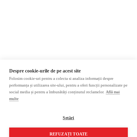
Evenimente
Internațional
Newsletter
Invadarea Ucrainei
Donații
AIJR
Politica de confidențialitate
Opinii
Fact-Checking
Editorial
Fake News, Dezinformare &
Interviu
Propagandă
Alegeri 2024
Teoria conspirației
Despre cookie-urile de pe acest site
ACF
Baza de date
Folosim cookie-uri pentru a colecta si analiza informații despre
Investigatie
performanța și utilizarea site-ului, pentru a oferi funcții personalizate pe
social media și pentru a îmbunătăți conținutul reclamelor.
Află mai
Alte subiecte
multe
Monitor media
Multimedia
Revista presei fake
Podcast
Setări
Presa rusă independentă
Reportaj video
Presa rusa pro-Kremlin
Interviu video
REFUZAȚI TOATE